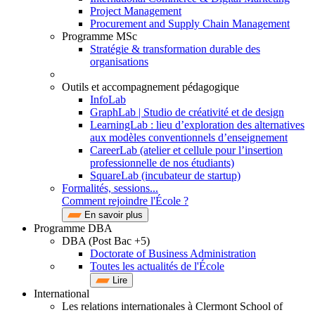
Project Management
Procurement and Supply Chain Management
Programme MSc
Stratégie & transformation durable des
organisations
Outils et accompagnement pédagogique
InfoLab
GraphLab | Studio de créativité et de design
LearningLab : lieu d’exploration des alternatives
aux modèles conventionnels d’enseignement
CareerLab (atelier et cellule pour l’insertion
professionnelle de nos étudiants)
SquareLab (incubateur de startup)
Formalités, sessions...
Comment rejoindre l'École ?
En savoir plus
Programme DBA
DBA (Post Bac +5)
Doctorate of Business Administration
Toutes les actualités de l'École
Lire
International
Les relations internationales à Clermont School of