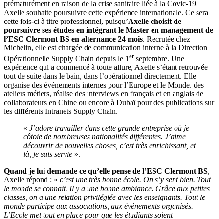
prématurément en raison de la crise sanitaire liée à la Covic-19,
Axelle souhaite poursuivre cette expérience internationale. Ce sera
cette fois-ci à titre professionnel, puisqu’
Axelle choisit de
poursuivre ses études en intégrant le Master en management de
l’ESC Clermont BS en alternance 24 mois
. Recrutée chez
Michelin, elle est chargée de communication interne à la Direction
er
Opérationnelle Supply Chain depuis le 1
septembre. Une
expérience qui a commencé à toute allure, Axelle s’étant retrouvée
tout de suite dans le bain, dans l’opérationnel directement. Elle
organise des événements internes pour l’Europe et le Monde, des
ateliers métiers, réalise des interviews en français et en anglais de
collaborateurs en Chine ou encore à Dubaï pour des publications sur
les différents Intranets Supply Chain.
«
J’adore travailler dans cette grande entreprise où je
côtoie de nombreuses nationalités différentes. J’aime
découvrir de nouvelles choses, c’est très enrichissant, et
là, je suis servie
».
Quand je lui demande ce qu’elle pense de l’ESC Clermont BS
,
Axelle répond : «
c’est une très bonne école. On s’y sent bien. Tout
le monde se connait. Il y a une bonne ambiance. Grâce aux petites
classes, on a une relation privilégiée avec les enseignants. Tout le
monde participe aux associations, aux événements organisés.
L’Ecole met tout en place pour que les étudiants soient