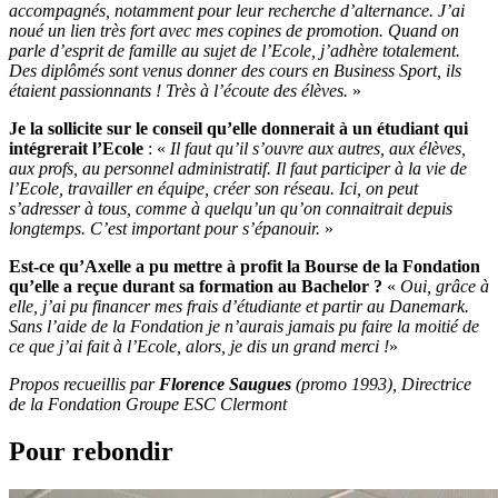
accompagnés, notamment pour leur recherche d’alternance. J’ai
noué un lien très fort avec mes copines de promotion. Quand on
parle d’esprit de famille au sujet de l’Ecole, j’adhère totalement.
Des diplômés sont venus donner des cours en Business Sport, ils
étaient passionnants ! Très à l’écoute des élèves.
»
Je la sollicite sur le conseil qu’elle donnerait à un étudiant qui
intégrerait l’Ecole
: «
Il faut qu’il s’ouvre aux autres, aux élèves,
aux profs, au personnel administratif. Il faut participer à la vie de
l’Ecole, travailler en équipe, créer son réseau. Ici, on peut
s’adresser à tous, comme à quelqu’un qu’on connaitrait depuis
longtemps. C’est important pour s’épanouir.
»
Est-ce qu’Axelle a pu mettre à profit la Bourse de la Fondation
qu’elle a reçue durant sa formation au Bachelor ?
«
Oui, grâce à
elle, j’ai pu financer mes frais d’étudiante et partir au Danemark.
Sans l’aide de la Fondation je n’aurais jamais pu faire la moitié de
ce que j’ai fait à l’Ecole, alors, je dis un grand merci !
»
Propos recueillis par
Florence Saugues
(promo 1993), Directrice
de la Fondation Groupe ESC Clermont
Pour rebondir