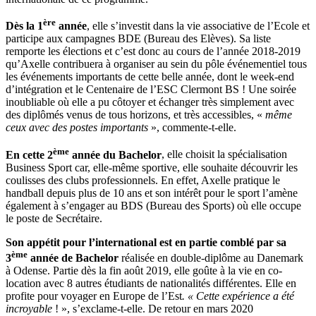
ère
Dès la 1
année
, elle s’investit dans la vie associative de l’Ecole et
participe aux campagnes BDE (Bureau des Elèves). Sa liste
remporte les élections et c’est donc au cours de l’année 2018-2019
qu’Axelle contribuera à organiser au sein du pôle événementiel tous
les événements importants de cette belle année, dont le week-end
d’intégration et le Centenaire de l’ESC Clermont BS ! Une soirée
inoubliable où elle a pu côtoyer et échanger très simplement avec
des diplômés venus de tous horizons, et très accessibles, «
même
ceux avec des postes importants
», commente-t-elle.
ème
En cette 2
année du Bachelor
, elle choisit la spécialisation
Business Sport car, elle-même sportive, elle souhaite découvrir les
coulisses des clubs professionnels. En effet, Axelle pratique le
handball depuis plus de 10 ans et son intérêt pour le sport l’amène
également à s’engager au BDS (Bureau des Sports) où elle occupe
le poste de Secrétaire.
Son appétit pour l’international est en partie comblé par sa
ème
3
année de Bachelor
réalisée en double-diplôme au Danemark
à Odense. Partie dès la fin août 2019, elle goûte à la vie en co-
location avec 8 autres étudiants de nationalités différentes. Elle en
profite pour voyager en Europe de l’Est
. « Cette expérience a été
incroyable
! », s’exclame-t-elle. De retour en mars 2020