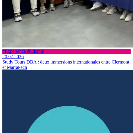
#Expérience étudiante
20.07.2026
Study Tours DBA : deux immersions internationales entre Clermont
et Marrakech