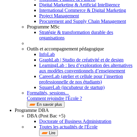
Digital Marketing & Artificial Intelligence
International Commerce & Digital Marketing
Project Management
Procurement and Supply Chain Management
Programme MSc
Stratégie & transformation durable des
organisations
Outils et accompagnement pédagogique
InfoLab
GraphLab | Studio de créativité et de design
LearningLab : lieu d’exploration des alternatives
aux modèles conventionnels d’enseignement
CareerLab (atelier et cellule pour l’insertion
professionnelle de nos étudiants)
SquareLab (incubateur de startup)
Formalités, sessions...
Comment rejoindre l'École ?
En savoir plus
Programme DBA
DBA (Post Bac +5)
Doctorate of Business Administration
Toutes les actualités de l'École
Lire