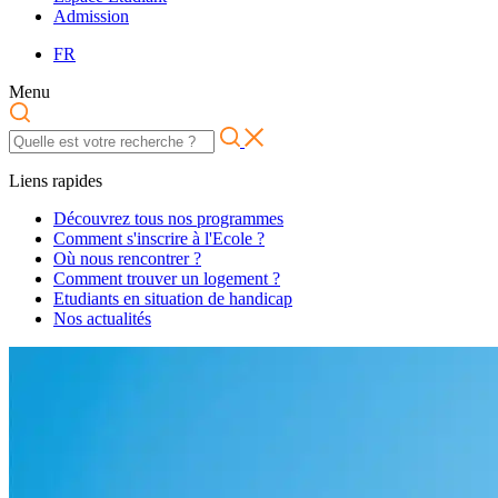
Admission
FR
Menu
Liens rapides
Découvrez tous nos programmes
Comment s'inscrire à l'Ecole ?
Où nous rencontrer ?
Comment trouver un logement ?
Etudiants en situation de handicap
Nos actualités