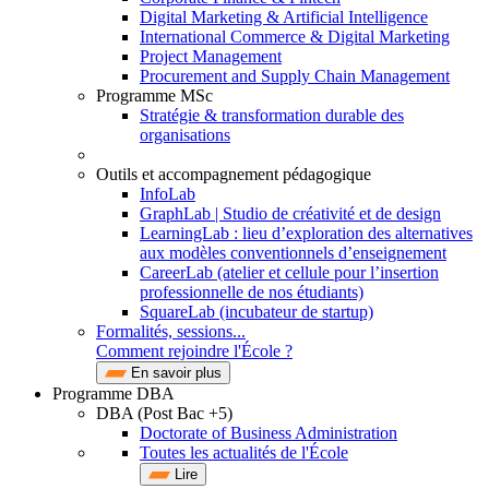
Digital Marketing & Artificial Intelligence
International Commerce & Digital Marketing
Project Management
Procurement and Supply Chain Management
Programme MSc
Stratégie & transformation durable des
organisations
Outils et accompagnement pédagogique
InfoLab
GraphLab | Studio de créativité et de design
LearningLab : lieu d’exploration des alternatives
aux modèles conventionnels d’enseignement
CareerLab (atelier et cellule pour l’insertion
professionnelle de nos étudiants)
SquareLab (incubateur de startup)
Formalités, sessions...
Comment rejoindre l'École ?
En savoir plus
Programme DBA
DBA (Post Bac +5)
Doctorate of Business Administration
Toutes les actualités de l'École
Lire