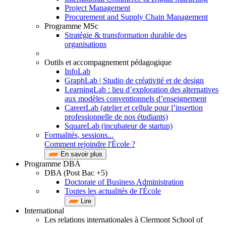
Project Management
Procurement and Supply Chain Management
Programme MSc
Stratégie & transformation durable des
organisations
Outils et accompagnement pédagogique
InfoLab
GraphLab | Studio de créativité et de design
LearningLab : lieu d’exploration des alternatives
aux modèles conventionnels d’enseignement
CareerLab (atelier et cellule pour l’insertion
professionnelle de nos étudiants)
SquareLab (incubateur de startup)
Formalités, sessions...
Comment rejoindre l'École ?
En savoir plus
Programme DBA
DBA (Post Bac +5)
Doctorate of Business Administration
Toutes les actualités de l'École
Lire
International
Les relations internationales à Clermont School of