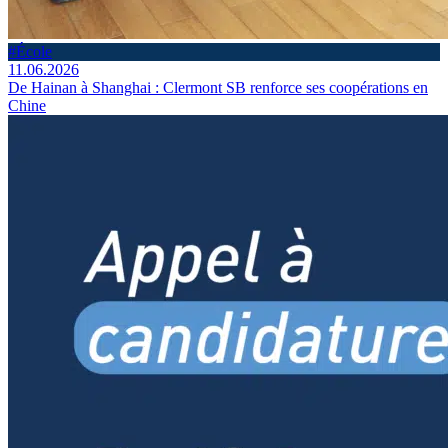
#École
11.06.2026
De Hainan à Shanghai : Clermont SB renforce ses coopérations en
Chine