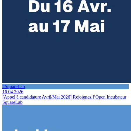
#SquareLab
16.04.2026
[Appel à candidature Avril/Mai 2026] Rejoignez l’Open Incubateur
SquareLab