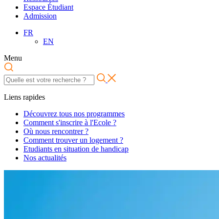
Espace Étudiant
Admission
FR
EN
Menu
Liens rapides
Découvrez tous nos programmes
Comment s'inscrire à l'Ecole ?
Où nous rencontrer ?
Comment trouver un logement ?
Etudiants en situation de handicap
Nos actualités