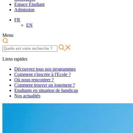
Espace Étudiant
Admission
FR
EN
Menu
Liens rapides
Découvrez tous nos programmes
Comment s'inscrire à l'Ecole ?
Où nous rencontrer ?
Comment trouver un logement ?
Etudiants en situation de handicap
Nos actualités