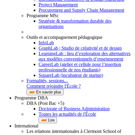
Project Management
Procurement and Supply Chain Management
Programme MSc
Stratégie & transformation durable des
organisations
Outils et accompagnement pédagogique
InfoLab
GraphLab | Studio de créativité et de design
LearningLab : lieu d’exploration des alternatives
aux modèles conventionnels d’enseignement
CareerLab (atelier et cellule pour l’insertion
professionnelle de nos étudiants)
SquareLab (incubateur de startup)
Formalités, sessions...
Comment rejoindre l'École ?
En savoir plus
Programme DBA
DBA (Post Bac +5)
Doctorate of Business Administration
Toutes les actualités de l'École
Lire
International
Les relations internationales à Clermont School of