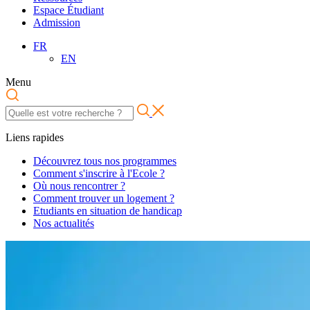
Espace Étudiant
Admission
FR
EN
Menu
Liens rapides
Découvrez tous nos programmes
Comment s'inscrire à l'Ecole ?
Où nous rencontrer ?
Comment trouver un logement ?
Etudiants en situation de handicap
Nos actualités