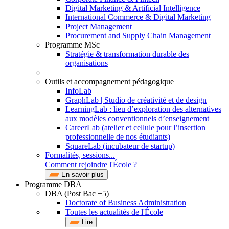
Digital Marketing & Artificial Intelligence
International Commerce & Digital Marketing
Project Management
Procurement and Supply Chain Management
Programme MSc
Stratégie & transformation durable des
organisations
Outils et accompagnement pédagogique
InfoLab
GraphLab | Studio de créativité et de design
LearningLab : lieu d’exploration des alternatives
aux modèles conventionnels d’enseignement
CareerLab (atelier et cellule pour l’insertion
professionnelle de nos étudiants)
SquareLab (incubateur de startup)
Formalités, sessions...
Comment rejoindre l'École ?
En savoir plus
Programme DBA
DBA (Post Bac +5)
Doctorate of Business Administration
Toutes les actualités de l'École
Lire