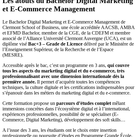
Les atouts du Bachelor
D
igital
Marketing
et E-Commerce Management
Le Bachelor
D
igital
Marketing et E-Commerce Management
de
Clermont School of Business, une école accréditée AACSB, AMBA
et EFMD Bachelor, membre de la CGE, de la CDEFM et membre
associé de l’Alliance Université Clermont Auvergne (UCA), est un
diplôme visé
Bac+3 – Grade de Licence
délivré par le Ministère de
l’Enseignement Supérieur, de la Recherche et de l’Espace
(MESRE).
Accessible après le bac, c’est un programme en 3 ans,
qui couvre
tous les aspects du marketing digital et du e-commerce, très
professionnalisant avec une dimension internationale dès la
première année.
Il permet d’acquérir toutes les compétences
techniques, la culture digitale et les certifications indispensables pour
s’épanouir dans les métiers du marketing digital et du e-commerce.
Cette formation propose un
parcours d’études complet
mêlant
immersions concrètes dans l’écosystème digital et à l’international,
expériences professionnelles, possibilité de se spécialiser (E-
Commerce, Digital Marketing), développement des soft skills…
A l’issue des 3 ans, les étudiants ont le choix entre insertion
professionnelle
ou poursuite d’études en Programme Grande École,