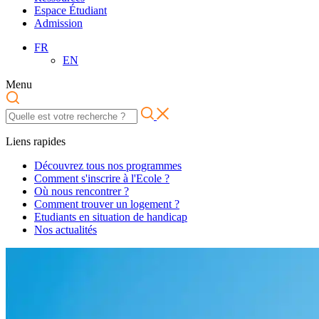
Espace Étudiant
Admission
FR
EN
Menu
Liens rapides
Découvrez tous nos programmes
Comment s'inscrire à l'Ecole ?
Où nous rencontrer ?
Comment trouver un logement ?
Etudiants en situation de handicap
Nos actualités