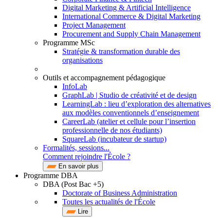
Digital Marketing & Artificial Intelligence
International Commerce & Digital Marketing
Project Management
Procurement and Supply Chain Management
Programme MSc
Stratégie & transformation durable des
organisations
Outils et accompagnement pédagogique
InfoLab
GraphLab | Studio de créativité et de design
LearningLab : lieu d’exploration des alternatives
aux modèles conventionnels d’enseignement
CareerLab (atelier et cellule pour l’insertion
professionnelle de nos étudiants)
SquareLab (incubateur de startup)
Formalités, sessions...
Comment rejoindre l'École ?
En savoir plus
Programme DBA
DBA (Post Bac +5)
Doctorate of Business Administration
Toutes les actualités de l'École
Lire