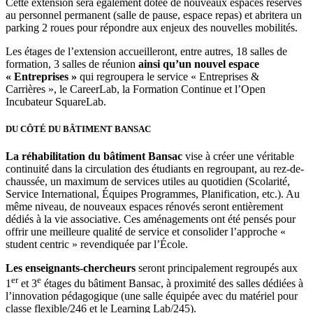
Cette extension sera également dotée de nouveaux espaces réservés
au personnel permanent (salle de pause, espace repas) et abritera un
parking 2 roues pour répondre aux enjeux des nouvelles mobilités.
Les étages de l’extension accueilleront, entre autres, 18 salles de
formation, 3 salles de réunion
ainsi qu’un nouvel espace
« Entreprises »
qui regroupera le service « Entreprises &
Carrières », le CareerLab, la Formation Continue et l’Open
Incubateur SquareLab.
DU CÔTÉ DU BÂTIMENT BANSAC
La réhabilitation du bâtiment Bansac
vise à créer une véritable
continuité dans la circulation des étudiants en regroupant, au rez-de-
chaussée, un maximum de services utiles au quotidien (Scolarité,
Service International, Équipes Programmes, Planification, etc.). Au
même niveau, de nouveaux espaces rénovés seront entièrement
dédiés à la vie associative. Ces aménagements ont été pensés pour
offrir une meilleure qualité de service et consolider l’approche «
student centric » revendiquée par l’École.
Les enseignants-chercheurs
seront principalement regroupés aux
er
e
1
et 3
étages du bâtiment Bansac, à proximité des salles dédiées à
l’innovation pédagogique (une salle équipée avec du matériel pour
classe flexible/246 et le Learning Lab/245).