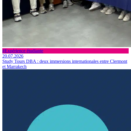
#Expérience étudiante
20.07.2026
Study Tours DBA : deux immersions internationales entre Clermont
et Marrakech