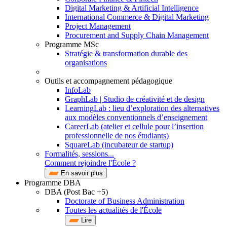
Digital Marketing & Artificial Intelligence
International Commerce & Digital Marketing
Project Management
Procurement and Supply Chain Management
Programme MSc
Stratégie & transformation durable des
organisations
Outils et accompagnement pédagogique
InfoLab
GraphLab | Studio de créativité et de design
LearningLab : lieu d’exploration des alternatives
aux modèles conventionnels d’enseignement
CareerLab (atelier et cellule pour l’insertion
professionnelle de nos étudiants)
SquareLab (incubateur de startup)
Formalités, sessions...
Comment rejoindre l'École ?
En savoir plus
Programme DBA
DBA (Post Bac +5)
Doctorate of Business Administration
Toutes les actualités de l'École
Lire