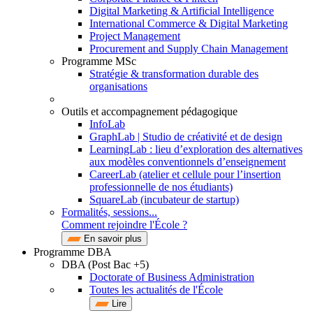
Digital Marketing & Artificial Intelligence
International Commerce & Digital Marketing
Project Management
Procurement and Supply Chain Management
Programme MSc
Stratégie & transformation durable des
organisations
Outils et accompagnement pédagogique
InfoLab
GraphLab | Studio de créativité et de design
LearningLab : lieu d’exploration des alternatives
aux modèles conventionnels d’enseignement
CareerLab (atelier et cellule pour l’insertion
professionnelle de nos étudiants)
SquareLab (incubateur de startup)
Formalités, sessions...
Comment rejoindre l'École ?
En savoir plus
Programme DBA
DBA (Post Bac +5)
Doctorate of Business Administration
Toutes les actualités de l'École
Lire