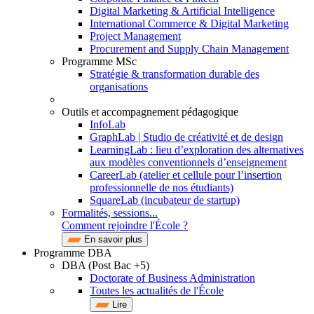
Digital Marketing & Artificial Intelligence
International Commerce & Digital Marketing
Project Management
Procurement and Supply Chain Management
Programme MSc
Stratégie & transformation durable des
organisations
Outils et accompagnement pédagogique
InfoLab
GraphLab | Studio de créativité et de design
LearningLab : lieu d’exploration des alternatives
aux modèles conventionnels d’enseignement
CareerLab (atelier et cellule pour l’insertion
professionnelle de nos étudiants)
SquareLab (incubateur de startup)
Formalités, sessions...
Comment rejoindre l'École ?
En savoir plus
Programme DBA
DBA (Post Bac +5)
Doctorate of Business Administration
Toutes les actualités de l'École
Lire