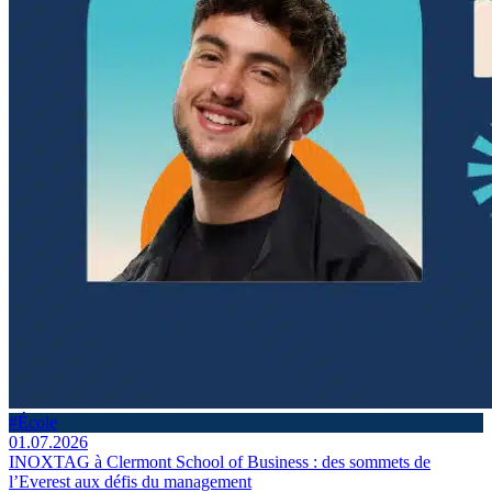
#École
01.07.2026
INOXTAG à Clermont School of Business : des sommets de
l’Everest aux défis du management