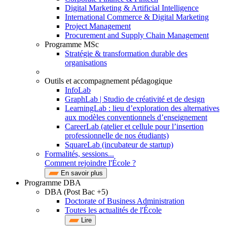
Digital Marketing & Artificial Intelligence
International Commerce & Digital Marketing
Project Management
Procurement and Supply Chain Management
Programme MSc
Stratégie & transformation durable des
organisations
Outils et accompagnement pédagogique
InfoLab
GraphLab | Studio de créativité et de design
LearningLab : lieu d’exploration des alternatives
aux modèles conventionnels d’enseignement
CareerLab (atelier et cellule pour l’insertion
professionnelle de nos étudiants)
SquareLab (incubateur de startup)
Formalités, sessions...
Comment rejoindre l'École ?
En savoir plus
Programme DBA
DBA (Post Bac +5)
Doctorate of Business Administration
Toutes les actualités de l'École
Lire