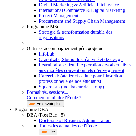
Digital Marketing & Artificial Intelligence
International Commerce & Digital Marketing
Project Management
Procurement and Supply Chain Management
Programme MSc
Stratégie & transformation durable des
organisations
Outils et accompagnement pédagogique
InfoLab
GraphLab | Studio de créativité et de design
LearningLab : lieu d’exploration des alternatives
aux modèles conventionnels d’enseignement
CareerLab (atelier et cellule pour l’insertion
professionnelle de nos étudiants)
SquareLab (incubateur de startup)
Formalités, sessions...
Comment rejoindre l'École ?
En savoir plus
Programme DBA
DBA (Post Bac +5)
Doctorate of Business Administration
Toutes les actualités de l'École
Lire