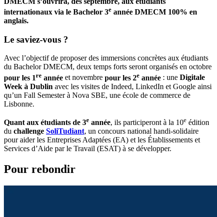
DMECM s’ouvrira, dès septembre, aux étudiants
e
internationaux via le Bachelor 3
année DMECM 100% en
anglais.
Le saviez-vous ?
Avec l’objectif de proposer des immersions concrètes aux étudiants
du Bachelor DMECM, deux temps forts seront organisés en octobre
re
e
pour les 1
année
et novembre
pour les 2
année
: une
Digitale
Week à Dublin
avec les visites de Indeed, LinkedIn et Google ainsi
qu’un Fall Semester à Nova SBE, une école de commerce de
Lisbonne.
e
e
Quant aux étudiants de 3
année
, ils participeront à la 10
édition
du
challenge
SoliTudiant
, un concours national handi-solidaire
pour aider les Entreprises Adaptées (EA) et les Établissements et
Services d’Aide par le Travail (ESAT) à se développer.
Pour rebondir