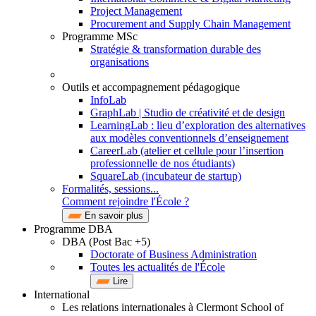
Project Management
Procurement and Supply Chain Management
Programme MSc
Stratégie & transformation durable des
organisations
Outils et accompagnement pédagogique
InfoLab
GraphLab | Studio de créativité et de design
LearningLab : lieu d’exploration des alternatives
aux modèles conventionnels d’enseignement
CareerLab (atelier et cellule pour l’insertion
professionnelle de nos étudiants)
SquareLab (incubateur de startup)
Formalités, sessions...
Comment rejoindre l'École ?
En savoir plus
Programme DBA
DBA (Post Bac +5)
Doctorate of Business Administration
Toutes les actualités de l'École
Lire
International
Les relations internationales à Clermont School of