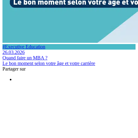
#Executive Education
26.03.2026
Quand faire un MBA ?
Le bon moment selon votre âge et votre carrière
Partager sur