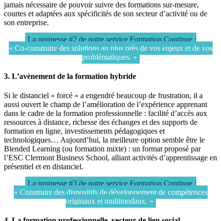
jamais nécessaire de pouvoir suivre des formations sur-mesure,
courtes et adaptées aux spécificités de son secteur d’activité ou de
son entreprise.
La promesse #2 de notre service Formation Continue :
« Co-construire des solutions au plus près de vos enjeux et de vos
problématiques. »
3. L’avènement de la formation hybride
Si le distanciel « forcé » a engendré beaucoup de frustration, il a
aussi ouvert le champ de l’amélioration de l’expérience apprenant
dans le cadre de la formation professionnelle : facilité d’accès aux
ressources à distance, richesse des échanges et des supports de
formation en ligne, investissements pédagogiques et
technologiques… Aujourd’hui, la meilleure option semble être le
Blended Learning (ou formation mixte) : un format proposé par
l’ESC Clermont Business School, alliant activités d’apprentissage en
présentiel et en distanciel.
La promesse #3 de notre service Formation Continue :
« Construire des dispositifs de développement de compétences
originaux et multimodaux. »
4. La formation professionnelle, vecteur de lien social