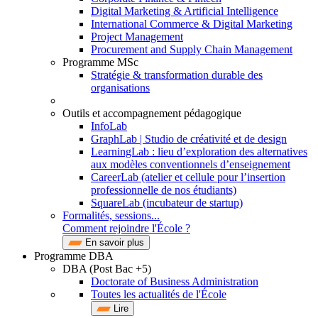
Digital Marketing & Artificial Intelligence
International Commerce & Digital Marketing
Project Management
Procurement and Supply Chain Management
Programme MSc
Stratégie & transformation durable des
organisations
Outils et accompagnement pédagogique
InfoLab
GraphLab | Studio de créativité et de design
LearningLab : lieu d’exploration des alternatives
aux modèles conventionnels d’enseignement
CareerLab (atelier et cellule pour l’insertion
professionnelle de nos étudiants)
SquareLab (incubateur de startup)
Formalités, sessions...
Comment rejoindre l'École ?
En savoir plus
Programme DBA
DBA (Post Bac +5)
Doctorate of Business Administration
Toutes les actualités de l'École
Lire