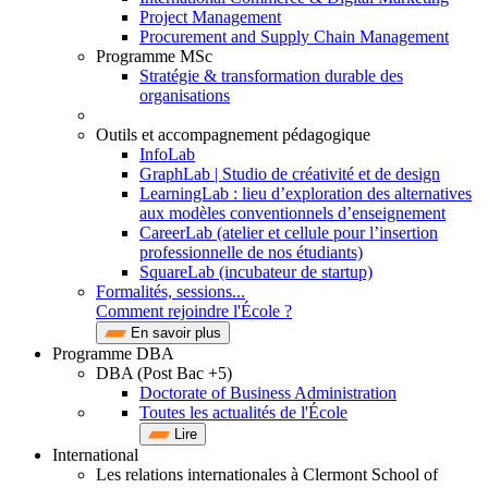
Project Management
Procurement and Supply Chain Management
Programme MSc
Stratégie & transformation durable des
organisations
Outils et accompagnement pédagogique
InfoLab
GraphLab | Studio de créativité et de design
LearningLab : lieu d’exploration des alternatives
aux modèles conventionnels d’enseignement
CareerLab (atelier et cellule pour l’insertion
professionnelle de nos étudiants)
SquareLab (incubateur de startup)
Formalités, sessions...
Comment rejoindre l'École ?
En savoir plus
Programme DBA
DBA (Post Bac +5)
Doctorate of Business Administration
Toutes les actualités de l'École
Lire
International
Les relations internationales à Clermont School of