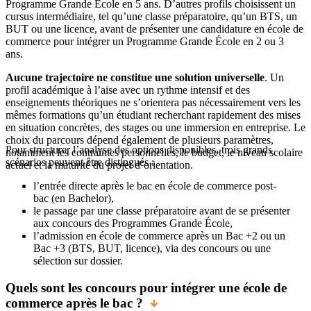
Programme Grande École en 5 ans. D’autres profils choisissent un
cursus intermédiaire, tel qu’une classe préparatoire, qu’un BTS, un
BUT ou une licence, avant de présenter une candidature en école de
commerce pour intégrer un Programme Grande École en 2 ou 3
ans.
Aucune trajectoire ne constitue une solution universelle
. Un
profil académique à l’aise avec un rythme intensif et des
enseignements théoriques ne s’orientera pas nécessairement vers les
mêmes formations qu’un étudiant recherchant rapidement des mises
en situation concrètes, des stages ou une immersion en entreprise. Le
choix du parcours dépend également de plusieurs paramètres,
Pour structurer l’analyse des options disponibles, trois grands
notamment les contraintes personnelles, le budget, le niveau scolaire
scénarios peuvent être distingués :
actuel et la maturité du projet d’orientation.
l’entrée directe après le bac en école de commerce post-
bac (en Bachelor),
le passage par une classe préparatoire avant de se présenter
aux concours des Programmes Grande École,
l’admission en école de commerce après un Bac +2 ou un
Bac +3 (BTS, BUT, licence), via des concours ou une
sélection sur dossier.
Quels sont les concours pour intégrer une école de
commerce après le bac ?