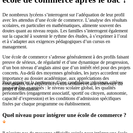
De nombreux lycéens s’interrogent sur l’adéquation de leur profil
avec les attendus d’une école de commerce. L’analyse des résultats
scolaires, en particulier en mathématiques, alimente souvent des
doutes quant au niveau requis. Les familles s’interrogent également
sur la capacité à soutenir le rythme des études, à s’exprimer à l’oral
et à s’adapter aux exigences pédagogiques d’un cursus en
management.
Une école de commerce s’adresse généralement à des profils faisant
preuve de sérieux, de régularité et d’une dynamique de progression,
d’un bon niveau d’anglais ainsi que d’un intérêt réel pour des projets
concrets. Au-delà des moyennes générales, les jurys accordent une
importance au dossier académique, aux appréciations des
Pour apprécier la pertinence d’une candidature, plusieurs critères
enseignants, aux expériences extra-scolaires et à la cohérence du
peuvent être examinés : le niveau scolaire global, les qualités
projet d’orientation.
personnelles (engagement associatif, sportif ou citoyen, autonomie,
capacité d’expression) et les conditions d’admission spécifiques
fixées par chaque programme ou établissement.
Quel niveau pour intégrer une école de commerce ?