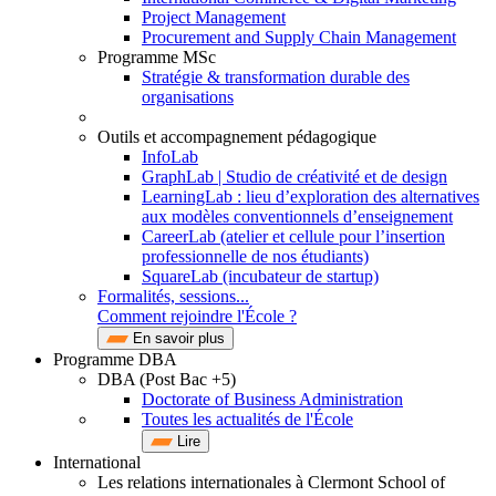
Project Management
Procurement and Supply Chain Management
Programme MSc
Stratégie & transformation durable des
organisations
Outils et accompagnement pédagogique
InfoLab
GraphLab | Studio de créativité et de design
LearningLab : lieu d’exploration des alternatives
aux modèles conventionnels d’enseignement
CareerLab (atelier et cellule pour l’insertion
professionnelle de nos étudiants)
SquareLab (incubateur de startup)
Formalités, sessions...
Comment rejoindre l'École ?
En savoir plus
Programme DBA
DBA (Post Bac +5)
Doctorate of Business Administration
Toutes les actualités de l'École
Lire
International
Les relations internationales à Clermont School of