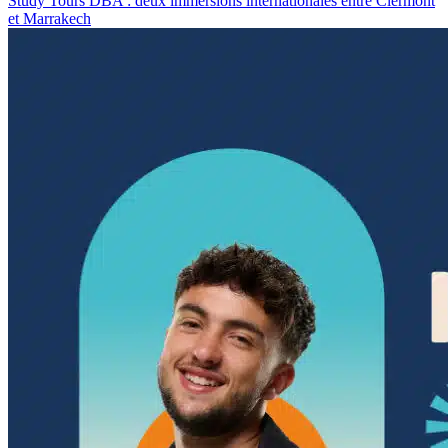
Study Tours DBA : deux immersions internationales entre Clermont
et Marrakech