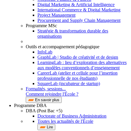
Digital Marketing & Artificial Intelligence
International Commerce & Digital Marketing
Project Management
Procurement and Supply Chain Management
Programme MSc
Stratégie & transformation durable des
organisations
Outils et accompagnement pédagogique
InfoLab
GraphLab | Studio de créativité et de design
LearningLab : lieu d’exploration des alternatives
aux modèles conventionnels d’enseignement
CareerLab (atelier et cellule pour l’insertion
professionnelle de nos étudiants)
SquareLab (incubateur de startup)
Formalités, sessions...
Comment rejoindre l'École ?
En savoir plus
Programme DBA
DBA (Post Bac +5)
Doctorate of Business Administration
Toutes les actualités de l'École
Lire