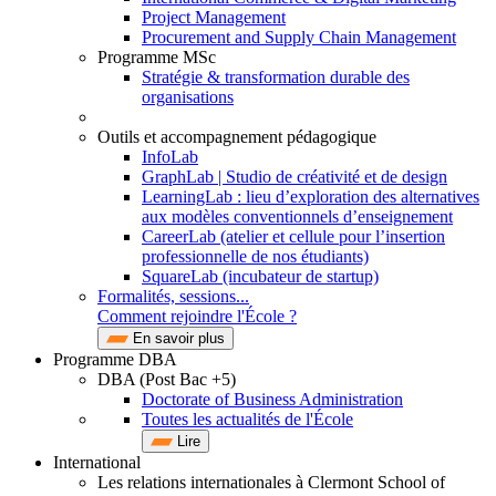
Project Management
Procurement and Supply Chain Management
Programme MSc
Stratégie & transformation durable des
organisations
Outils et accompagnement pédagogique
InfoLab
GraphLab | Studio de créativité et de design
LearningLab : lieu d’exploration des alternatives
aux modèles conventionnels d’enseignement
CareerLab (atelier et cellule pour l’insertion
professionnelle de nos étudiants)
SquareLab (incubateur de startup)
Formalités, sessions...
Comment rejoindre l'École ?
En savoir plus
Programme DBA
DBA (Post Bac +5)
Doctorate of Business Administration
Toutes les actualités de l'École
Lire
International
Les relations internationales à Clermont School of