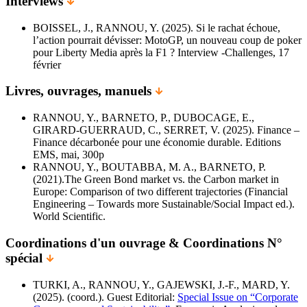
Interviews
BOISSEL, J., RANNOU, Y. (2025). Si le rachat échoue,
l’action pourrait dévisser: MotoGP, un nouveau coup de poker
pour Liberty Media après la F1 ? Interview -Challenges, 17
février
Livres, ouvrages, manuels
RANNOU, Y., BARNETO, P., DUBOCAGE, E.,
GIRARD-GUERRAUD, C., SERRET, V. (2025). Finance –
Finance décarbonée pour une économie durable. Editions
EMS, mai, 300p
RANNOU, Y., BOUTABBA, M. A., BARNETO, P.
(2021).The Green Bond market vs. the Carbon market in
Europe: Comparison of two different trajectories (Financial
Engineering – Towards more Sustainable/Social Impact ed.).
World Scientific.
Coordinations d'un ouvrage & Coordinations N°
spécial
TURKI, A., RANNOU, Y., GAJEWSKI, J.-F., MARD, Y.
(2025). (coord.). Guest Editorial:
Special Issue on “Corporate