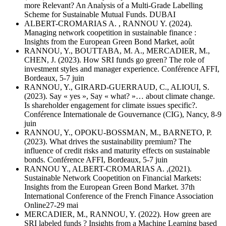
more Relevant? An Analysis of a Multi-Grade Labelling
Scheme for Sustainable Mutual Funds. DUBAI
ALBERT-CROMARIAS A. , RANNOU Y. (2024).
Managing network coopetition in sustainable finance :
Insights from the European Green Bond Market, août
RANNOU, Y., BOUTTABA, M. A., MERCADIER, M.,
CHEN, J. (2023). How SRI funds go green? The role of
investment styles and manager experience. Conférence AFFI,
Bordeaux, 5-7 juin
RANNOU, Y., GIRARD-GUERRAUD, C., ALIOUI, S.
(2023). Say « yes », Say « what? »… about climate change.
Is shareholder engagement for climate issues specific?.
Conférence Internationale de Gouvernance (CIG), Nancy, 8-9
juin
RANNOU, Y., OPOKU-BOSSMAN, M., BARNETO, P.
(2023). What drives the sustainability premium? The
influence of credit risks and maturity effects on sustainable
bonds. Conférence AFFI, Bordeaux, 5-7 juin
RANNOU Y., ALBERT-CROMARIAS A. ,(2021).
Sustainable Network Coopetition on Financial Markets:
Insights from the European Green Bond Market. 37th
International Conference of the French Finance Association
Online27-29 mai
MERCADIER, M., RANNOU, Y. (2022). How green are
SRI labeled funds ? Insights from a Machine Learning based