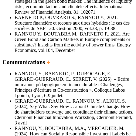
strategies in the green bond market: The influence of liquidity
risks, economic factors and clientele effects. International
Review of Financial Analysis, 81, 102071.
BARNETO P., OUVRARD S., RANNOU Y., 2021.
Structure financière et recours aux titres hybrides : le cas des
sociétés du SBF 120. Gestion 2000, vol.38, p. 19-38
RANNOU Y., BOUTABBA M., BARNETO P., 2021. Are
Green Bond and Carbon Markets in Europe complements or
substitutes? Insights from the activity of power firms. Energy
Economics, vol.104, December
Communications
RANNOU, Y., BARNETO, P., DUBOCAGE, E.,
GIRARD-GUERRAUD, C., SERRET, V. (2025). « Ecrire
un manuel pédagogique en finance durable : Challenges,
Principes d’écriture et Co-construction ». Colloque Labos
1point5, Lyon, 6-9 juillet.
GIRARD-GUERRAUD, C., RANNOU, Y., ALIOUI, S.
(2024), Say What. Say How… about Climate Change. How
do shareholders converge and coordinate their climate actions,
Clermont Financial Innovation Workshop, Clermont-Ferrand,
3 avril
RANNOU, Y., BOUTABBA, M.A., MERCADIER, M.
(2024). How can Socially Responsible Investment Labels be