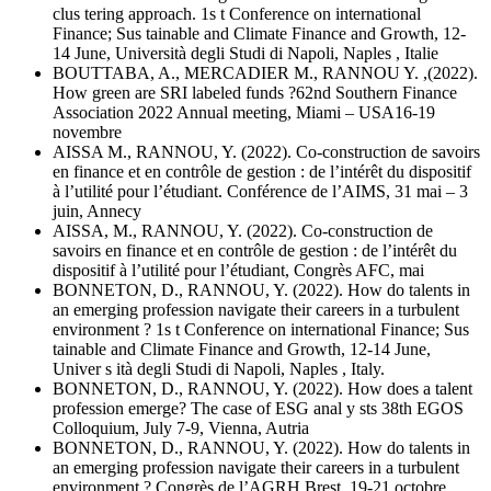
clus tering approach. 1s t Conference on international
Finance; Sus tainable and Climate Finance and Growth, 12-
14 June, Università degli Studi di Napoli, Naples , Italie
BOUTTABA, A., MERCADIER M., RANNOU Y. ,(2022).
How green are SRI labeled funds ?62nd Southern Finance
Association 2022 Annual meeting, Miami – USA16-19
novembre
AISSA M., RANNOU, Y. (2022). Co-construction de savoirs
en finance et en contrôle de gestion : de l’intérêt du dispositif
à l’utilité pour l’étudiant. Conférence de l’AIMS, 31 mai – 3
juin, Annecy
AISSA, M., RANNOU, Y. (2022). Co-construction de
savoirs en finance et en contrôle de gestion : de l’intérêt du
dispositif à l’utilité pour l’étudiant, Congrès AFC, mai
BONNETON, D., RANNOU, Y. (2022). How do talents in
an emerging profession navigate their careers in a turbulent
environment ? 1s t Conference on international Finance; Sus
tainable and Climate Finance and Growth, 12-14 June,
Univer s ità degli Studi di Napoli, Naples , Italy.
BONNETON, D., RANNOU, Y. (2022). How does a talent
profession emerge? The case of ESG anal y sts 38th EGOS
Colloquium, July 7-9, Vienna, Autria
BONNETON, D., RANNOU, Y. (2022). How do talents in
an emerging profession navigate their careers in a turbulent
environment ? Congrès de l’AGRH Brest, 19-21 octobre