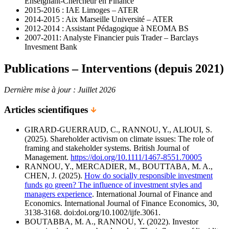
Enseignant-Chercheur en Finance
2015-2016 : IAE Limoges – ATER
2014-2015 : Aix Marseille Université – ATER
2012-2014 : Assistant Pédagogique à NEOMA BS
2007-2011: Analyste Financier puis Trader – Barclays
Invesment Bank
Publications – Interventions (depuis 2021)
Dernière mise à jour : Juillet 2026
Articles scientifiques
GIRARD-GUERRAUD, C., RANNOU, Y., ALIOUI, S.
(2025). Shareholder activism on climate issues: The role of
framing and stakeholder systems. British Journal of
Management.
https://doi.org/10.1111/1467-8551.70005
RANNOU, Y., MERCADIER, M., BOUTTABA, M. A.,
CHEN, J. (2025).
How do socially responsible investment
funds go green? The influence of investment styles and
managers experience
. International Journal of Finance and
Economics. International Journal of Finance Economics, 30,
3138-3168. doi:doi.org/10.1002/ijfe.3061.
BOUTABBA, M. A., RANNOU, Y. (2022). Investor