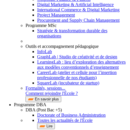
Digital Marketing & Artificial Intelligence
International Commerce & Digital Marketing
Project Management
Procurement and Supply Chain Management
Programme MSc
Stratégie & transformation durable des
organisations
Outils et accompagnement pédagogique
InfoLab
GraphLab | Studio de créativité et de design
LearningLab : lieu d’exploration des alternatives
aux modèles conventionnels d’enseignement
CareerLab (atelier et cellule pour l’insertion
professionnelle de nos étudiants)
SquareLab (incubateur de startup)
Formalités, sessions...
Comment rejoindre l'École ?
En savoir plus
Programme DBA
DBA (Post Bac +5)
Doctorate of Business Administration
Toutes les actualités de l'École
Lire