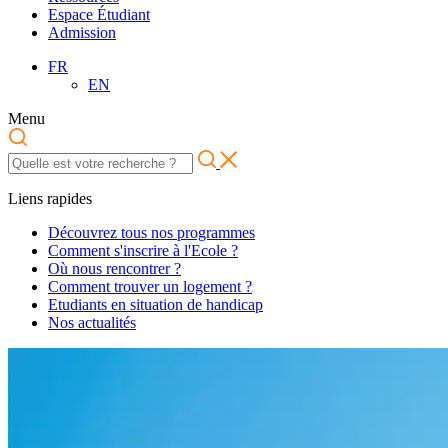
Espace Étudiant
Admission
FR
EN
Menu
Liens rapides
Découvrez tous nos programmes
Comment s'inscrire à l'Ecole ?
Où nous rencontrer ?
Comment trouver un logement ?
Etudiants en situation de handicap
Nos actualités