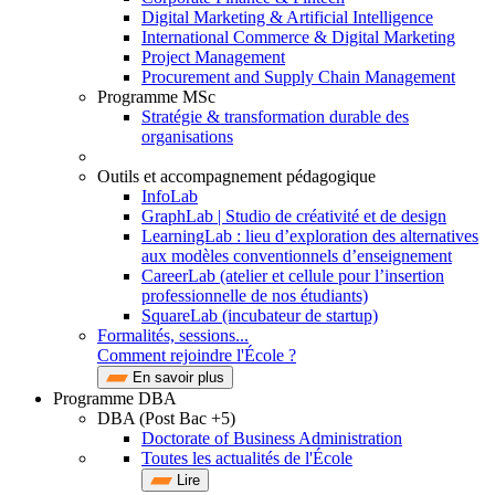
Digital Marketing & Artificial Intelligence
International Commerce & Digital Marketing
Project Management
Procurement and Supply Chain Management
Programme MSc
Stratégie & transformation durable des
organisations
Outils et accompagnement pédagogique
InfoLab
GraphLab | Studio de créativité et de design
LearningLab : lieu d’exploration des alternatives
aux modèles conventionnels d’enseignement
CareerLab (atelier et cellule pour l’insertion
professionnelle de nos étudiants)
SquareLab (incubateur de startup)
Formalités, sessions...
Comment rejoindre l'École ?
En savoir plus
Programme DBA
DBA (Post Bac +5)
Doctorate of Business Administration
Toutes les actualités de l'École
Lire