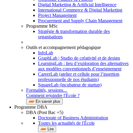
Digital Marketing & Artificial Intelligence
International Commerce & Digital Marketing
Project Management
Procurement and Supply Chain Management
Programme MSc
Stratégie & transformation durable des
organisations
Outils et accompagnement pédagogique
InfoLab
GraphLab | Studio de créativité et de design
LearningLab : lieu d’exploration des alternatives
aux modèles conventionnels d’enseignement
CareerLab (atelier et cellule pour l’insertion
professionnelle de nos étudiants)
SquareLab (incubateur de startup)
Formalités, sessions...
Comment rejoindre l'École ?
En savoir plus
Programme DBA
DBA (Post Bac +5)
Doctorate of Business Administration
Toutes les actualités de l'École
Lire