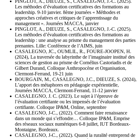
PINGLOT, A., DIEUZE, S., CASALEGNO, J.-C. (2025).
Les méthodes d’évaluation certificatives des formations au
leadership. 9-10 janvier. 8ème journées « Méthodes et
approches créatives et critiques de l’apprentissage du
management ». Journées MACCA, janvier
PINGLOT, A., DIEUZE, S., CASALEGNO, J.-C. (2025).
Les méthodes d’évaluation certificatives des formations au
leadership : une analyse au prisme du management des parties
prenantes. Lille: Conférence de l’AIMS, juin
CASALEGNO, JC., OUMLIL, R., FOURE-JOOPEN, H.
(2024), La traversée du labyrinthe de l’imaginaire institué des
sciences de gestion au prisme de Cornélius Castoriadis et de
Gilbert Durand, Colloque Anthropocène et Organisation,
Clermont-Ferrand, 19-21 juin
BOURGAIN, M., CASALEGNO, J.C., DIEUZE, S. (2024),
L’apport des métaphores en pédagogie expérientielle,
Journées MACCA, Clermont-Ferrand, 11-12 janvier
CASALEGNO, J. C. (2023). Le sujet à l’épreuve de
l’évaluation certifiante ou les impensés de l’évaluation
certifiante. Colloque IP&M, Online, septembre
CASALEGNO, J-C., (2022). Comment faire renaissance
dans un monde qui s’effondre… Colloque IP&M, Emprise
des réseaux sociaux numériques 6-8 juillet, IUT Bordeaux-
Montaigne, Bordeaux.
CASALEGNO, J-C., (2022). Quand la ruralité entreprend de