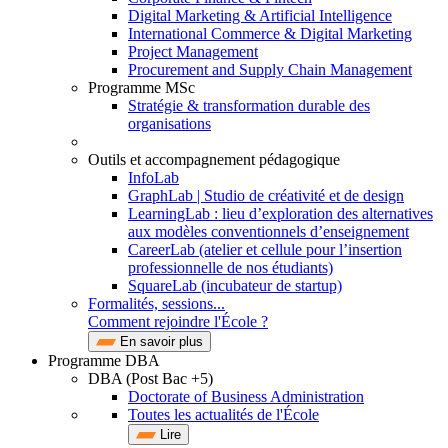
Digital Marketing & Artificial Intelligence
International Commerce & Digital Marketing
Project Management
Procurement and Supply Chain Management
Programme MSc
Stratégie & transformation durable des
organisations
Outils et accompagnement pédagogique
InfoLab
GraphLab | Studio de créativité et de design
LearningLab : lieu d’exploration des alternatives
aux modèles conventionnels d’enseignement
CareerLab (atelier et cellule pour l’insertion
professionnelle de nos étudiants)
SquareLab (incubateur de startup)
Formalités, sessions...
Comment rejoindre l'École ?
En savoir plus
Programme DBA
DBA (Post Bac +5)
Doctorate of Business Administration
Toutes les actualités de l'École
Lire