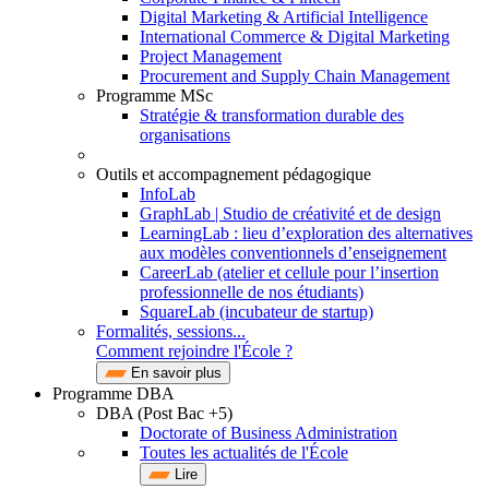
Digital Marketing & Artificial Intelligence
International Commerce & Digital Marketing
Project Management
Procurement and Supply Chain Management
Programme MSc
Stratégie & transformation durable des
organisations
Outils et accompagnement pédagogique
InfoLab
GraphLab | Studio de créativité et de design
LearningLab : lieu d’exploration des alternatives
aux modèles conventionnels d’enseignement
CareerLab (atelier et cellule pour l’insertion
professionnelle de nos étudiants)
SquareLab (incubateur de startup)
Formalités, sessions...
Comment rejoindre l'École ?
En savoir plus
Programme DBA
DBA (Post Bac +5)
Doctorate of Business Administration
Toutes les actualités de l'École
Lire