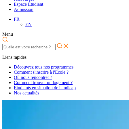
Espace Étudiant
Admission
FR
EN
Menu
Liens rapides
Découvrez tous nos programmes
Comment s'inscrire à l'Ecole ?
Où nous rencontrer ?
Comment trouver un logement ?
Etudiants en situation de handicap
Nos actualités