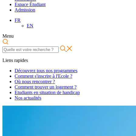
Espace Étudiant
Admission
FR
EN
Menu
Liens rapides
Découvrez tous nos programmes
Comment s'inscrire à l'Ecole ?
Où nous rencontrer ?
Comment trouver un logement ?
Etudiants en situation de handicap
Nos actualités