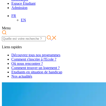
Espace Étudiant
Admission
FR
EN
Menu
Liens rapides
Découvrez tous nos programmes
Comment s'inscrire à l'Ecole ?
Où nous rencontrer ?
Comment trouver un logement ?
Etudiants en situation de handicap
Nos actualités