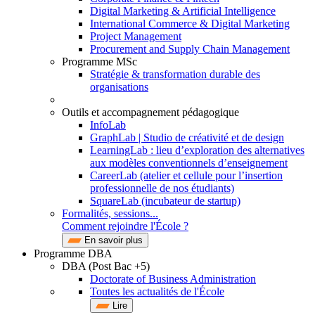
Digital Marketing & Artificial Intelligence
International Commerce & Digital Marketing
Project Management
Procurement and Supply Chain Management
Programme MSc
Stratégie & transformation durable des
organisations
Outils et accompagnement pédagogique
InfoLab
GraphLab | Studio de créativité et de design
LearningLab : lieu d’exploration des alternatives
aux modèles conventionnels d’enseignement
CareerLab (atelier et cellule pour l’insertion
professionnelle de nos étudiants)
SquareLab (incubateur de startup)
Formalités, sessions...
Comment rejoindre l'École ?
En savoir plus
Programme DBA
DBA (Post Bac +5)
Doctorate of Business Administration
Toutes les actualités de l'École
Lire