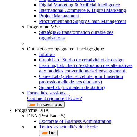
Digital Marketing & Artificial Intelligence
International Commerce & Digital Marketing
Project Management
Procurement and Supply Chain Management
Programme MSc
Stratégie & transformation durable des
organisations
Outils et accompagnement pédagogique
InfoLab
GraphLab | Studio de créativité et de design
LearningLab : lieu d’exploration des alternatives
aux modèles conventionnels d’enseignement
CareerLab (atelier et cellule pour l’insertion
professionnelle de nos étudiants)
SquareLab (incubateur de startup)
Formalités, sessions...
Comment rejoindre l'École ?
En savoir plus
Programme DBA
DBA (Post Bac +5)
Doctorate of Business Administration
Toutes les actualités de l'École
Lire