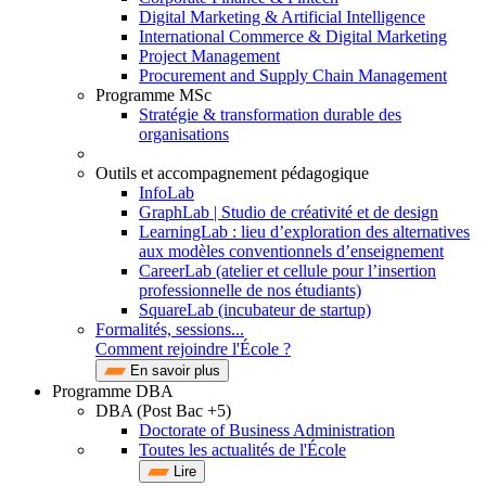
Digital Marketing & Artificial Intelligence
International Commerce & Digital Marketing
Project Management
Procurement and Supply Chain Management
Programme MSc
Stratégie & transformation durable des
organisations
Outils et accompagnement pédagogique
InfoLab
GraphLab | Studio de créativité et de design
LearningLab : lieu d’exploration des alternatives
aux modèles conventionnels d’enseignement
CareerLab (atelier et cellule pour l’insertion
professionnelle de nos étudiants)
SquareLab (incubateur de startup)
Formalités, sessions...
Comment rejoindre l'École ?
En savoir plus
Programme DBA
DBA (Post Bac +5)
Doctorate of Business Administration
Toutes les actualités de l'École
Lire