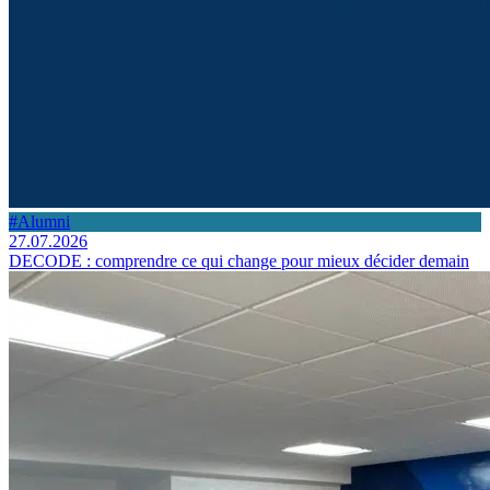
#Alumni
27.07.2026
DECODE : comprendre ce qui change pour mieux décider demain