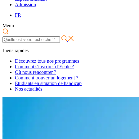
Admission
FR
Menu
Liens rapides
Découvrez tous nos programmes
Comment s'inscrire à l'Ecole ?
Où nous rencontrer ?
Comment trouver un logement ?
Etudiants en situation de handicap
Nos actualités