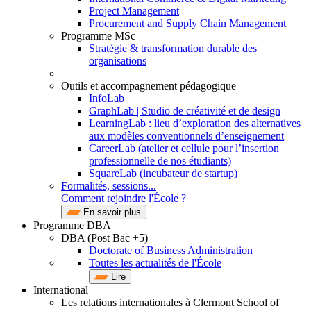
Project Management
Procurement and Supply Chain Management
Programme MSc
Stratégie & transformation durable des
organisations
Outils et accompagnement pédagogique
InfoLab
GraphLab | Studio de créativité et de design
LearningLab : lieu d’exploration des alternatives
aux modèles conventionnels d’enseignement
CareerLab (atelier et cellule pour l’insertion
professionnelle de nos étudiants)
SquareLab (incubateur de startup)
Formalités, sessions...
Comment rejoindre l'École ?
En savoir plus
Programme DBA
DBA (Post Bac +5)
Doctorate of Business Administration
Toutes les actualités de l'École
Lire
International
Les relations internationales à Clermont School of