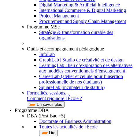
Digital Marketing & Artificial Intelligence
International Commerce & Digital Marketing
Project Management
Procurement and Supply Chain Management
Programme MSc
Stratégie & transformation durable des
organisations
Outils et accompagnement pédagogique
InfoLab
GraphLab | Studio de créativité et de design
LearningLab : lieu d’exploration des alternatives
aux modèles conventionnels d’enseignement
CareerLab (atelier et cellule pour l’insertion
professionnelle de nos étudiants)
SquareLab (incubateur de startup)
Formalités, sessions...
Comment rejoindre l'École ?
En savoir plus
Programme DBA
DBA (Post Bac +5)
Doctorate of Business Administration
Toutes les actualités de l'École
Lire