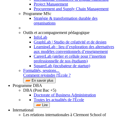
Project Management
Procurement and Supply Chain Management
Programme MSc
Stratégie & transformation durable des
organisations
Outils et accompagnement pédagogique
InfoLab
GraphLab | Studio de créativité et de design
LearningLab : lieu d’exploration des alternatives
aux modèles conventionnels d’enseignement
CareerLab (atelier et cellule pour l’insertion
professionnelle de nos étudiants)
SquareLab (incubateur de startup)
Formalités, sessions...
Comment rejoindre l'École ?
En savoir plus
Programme DBA
DBA (Post Bac +5)
Doctorate of Business Administration
Toutes les actualités de l'École
Lire
International
Les relations internationales à Clermont School of